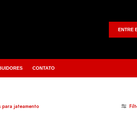
ENTRE 
IBUIDORES
CONTATO
 para jateamento
Filt