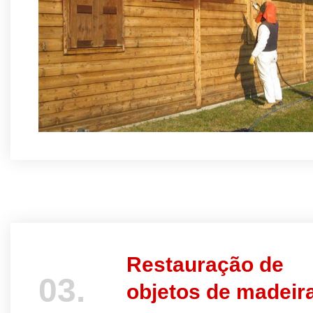
Restauração de
03.
objetos de madeir