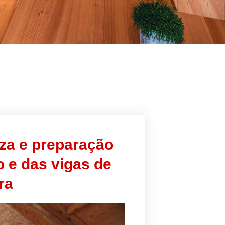
za e preparação
o e das vigas de
ra