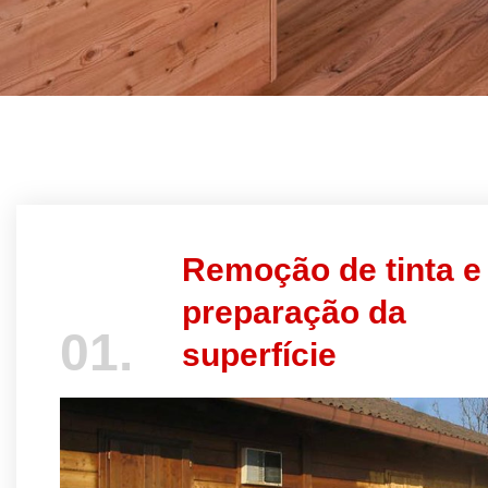
Remoção de tinta e
preparação da
01.
superfície