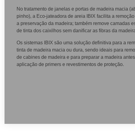
No tratamento de janelas e portas de madeira macia (a
pinho), a Eco-jateadora de areia IBIX facilita a remoção 
a preservação da madeira; também remove camadas e
de tinta dos caixilhos sem danificar as fibras da madeir
Os sistemas IBIX são uma solução definitiva para a re
tinta de madeira macia ou dura, sendo ideais para remov
de cabines de madeira e para preparar a madeira antes
aplicação de primers e revestimentos de proteção.