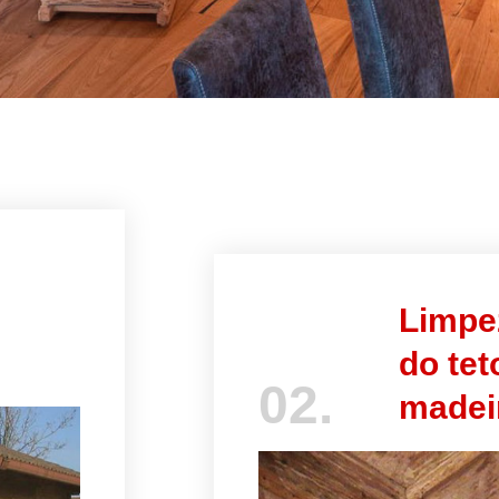
Limpe
do tet
02.
madei