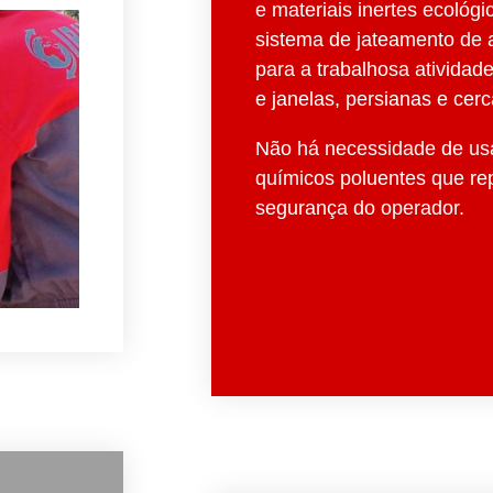
e materiais inertes ecológi
sistema de jateamento de ar
para a trabalhosa atividad
e janelas, persianas e cerc
Não há necessidade de usa
químicos poluentes que re
segurança do operador.