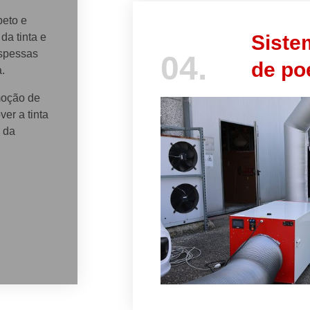
beto e
da tinta e
Siste
spessas
04.
de po
a.
moção de
er a tinta
 da