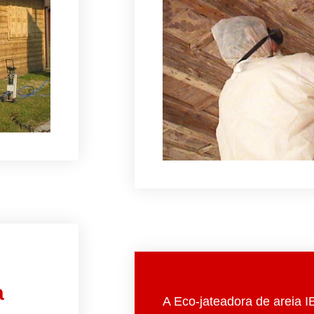
a
A Eco-jateadora de areia I