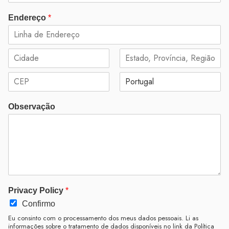
Endereço
*
A
d
d
C
S
r
i
t
e
t
a
s
P
C
y
t
s
o
o
e
L
Observação
s
u
/
i
t
n
P
n
a
t
r
e
l
r
o
1
C
y
v
o
i
d
n
e
c
e
/
Privacy Policy
*
R
e
Confirmo
g
Eu consinto com o processamento dos meus dados pessoais. Li as
i
informações sobre o tratamento de dados disponíveis no link da Política
o