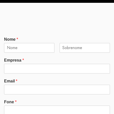
Nome
*
F
L
i
a
Empresa
*
r
s
s
t
t
Email
*
Fone
*