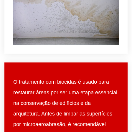
O tratamento com biocidas é usado para
restaurar áreas por ser uma etapa essencial
na conservação de edifícios e da
arquitetura. Antes de limpar as superfícies
por microaeroabrasão, é recomendável