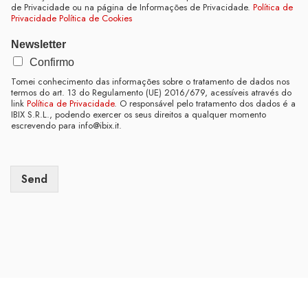
de Privacidade ou na página de Informações de Privacidade.
Política de
n
Privacidade
Política de Cookies
*
Newsletter
P
Confirmo
r
i
Tomei conhecimento das informações sobre o tratamento de dados nos
termos do art. 13 do Regulamento (UE) 2016/679, acessíveis através do
v
link
Política de Privacidade
. O responsável pelo tratamento dos dados é a
a
IBIX S.R.L., podendo exercer os seus direitos a qualquer momento
c
escrevendo para info@ibix.it.
y
E
n
d
Send
e
r
e
ç
o