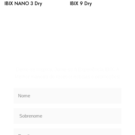
IBIX NANO 3 Dry
IBIX 9 Dry
Assine a Newsletter
Deixe-se inspirar, Junte-se à Experiência IBIX. A
Melhor maneira de receber notícias e promoções!