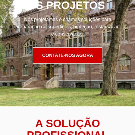
SEUS PROJETOS
Nós projetamos e criamos soluções para
preparação de superfícies, proteção, restauração
e conservação.
CONTATE-NOS AGORA
A SOLUÇÃO