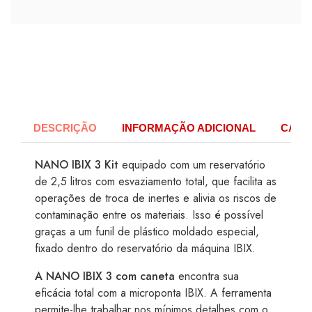
DESCRIÇÃO
INFORMAÇÃO ADICIONAL
CARA
NANO IBIX 3 Kit
equipado com um reservatório
de 2,5 litros com esvaziamento total, que facilita as
operações de troca de inertes e alivia os riscos de
contaminação entre os materiais. Isso é possível
graças a um funil de plástico moldado especial,
fixado dentro do reservatório da máquina IBIX.
A NANO IBIX 3 com caneta
encontra sua
eficácia total com a microponta IBIX. A ferramenta
permite-lhe trabalhar nos mínimos detalhes com o