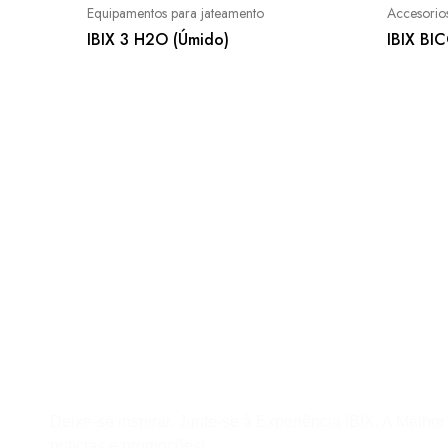
Equipamentos para jateamento
Accesorio
IBIX 3 H2O (Úmido)
IBIX BI
Assine a Newsletter
Deixe-se inspirar, Junte-se à Experiência IBIX. A Melho
notícias e promoções!