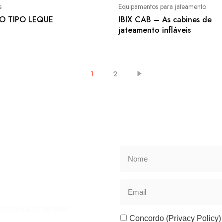
s
Equipamentos para jateamento
CO TIPO LEQUE
IBIX CAB – As cabines de
jateamento infláveis
1
2
r maneira de receber
Concordo (Privacy Policy)