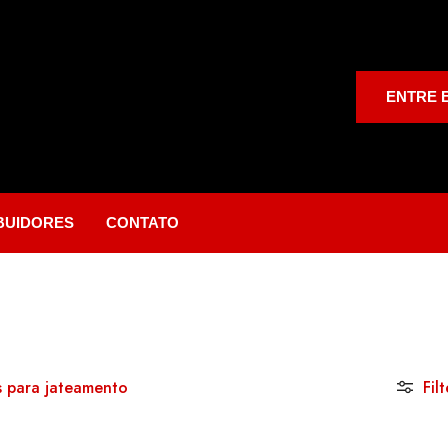
ENTRE 
IBUIDORES
CONTATO
 para jateamento
Filt