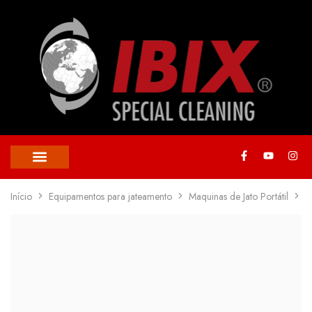
ÁREAS DE APLICAÇÃO
Início
Equipamentos para jateamento
Maquinas de Jato Portátil
I