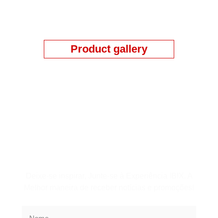
Product gallery
Assine a Newsletter
Deixe-se inspirar, Junte-se à Experiência IBIX. A
Melhor maneira de receber notícias e promoções!