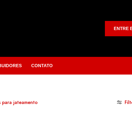
ENTRE 
IBUIDORES
CONTATO
 para jateamento
Filt