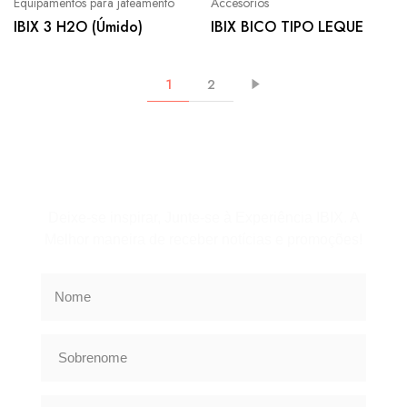
Equipamentos para jateamento
Accesorios
IBIX 3 H2O (Úmido)
IBIX BICO TIPO LEQUE
1
2
Assine a Newsletter
Deixe-se inspirar, Junte-se à Experiência IBIX. A
Melhor maneira de receber notícias e promoções!