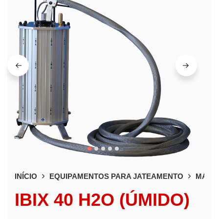
INÍCIO
EQUIPAMENTOS PARA JATEAMENTO
MAQUI
IBIX 40 H2O (ÚMIDO)