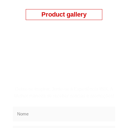
Product gallery
Assine a Newsletter
Deixe-se inspirar, Junte-se à Experiência IBIX. A
Melhor maneira de receber notícias e promoções!